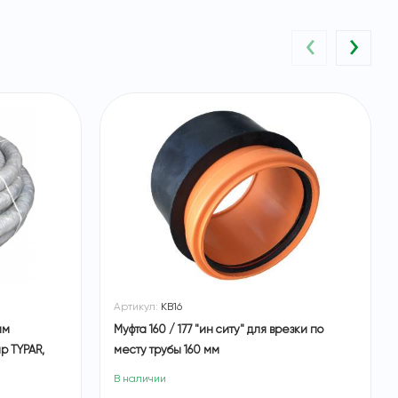
‹
›
Артикул:
КВ16
мм
Муфта 160 / 177 "ин ситу" для врезки по
р TYPAR,
месту трубы 160 мм
В наличии