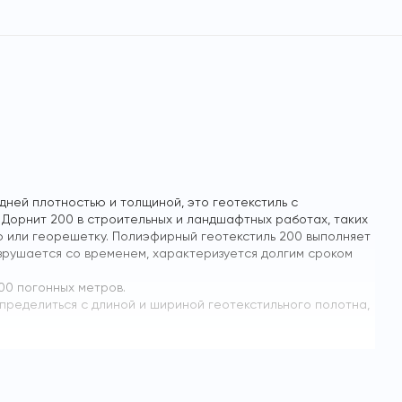
ней плотностью и толщиной, это геотекстиль с
Дорнит 200 в строительных и ландшафтных работах, таких
ую или георешетку. Полиэфирный геотекстиль 200 выполняет
азрушается со временем, характеризуется долгим сроком
00 погонных метров.
определиться с длиной и шириной геотекстильного полотна,