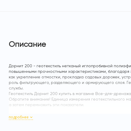
Описание
Дорнит 200 - геотекстиль нетканый иглопробивной полиэфи
повышенными прочностными характеристиками, благодаря э
как укрепление отмостки, прокладка садовых дорожек, устр
роль фильтрующего, разделяющего и армирующего слоя. Гео
службы.
Геотекстиль Дорнит 200 купить в магазине Все-для-дренажа
Обратите внимание! Единица измерения геотекстильного ма
а затем перемножить эти показатели.
подробнее