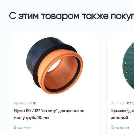
С этим товаром также поку
Артикул:
КВ11
Артикул:
К315
Муфта 110 / 127 "ин ситу" для врезки по
Крышка/дно 
месту трубы 110 мм
зеленый
В наличии
В наличии