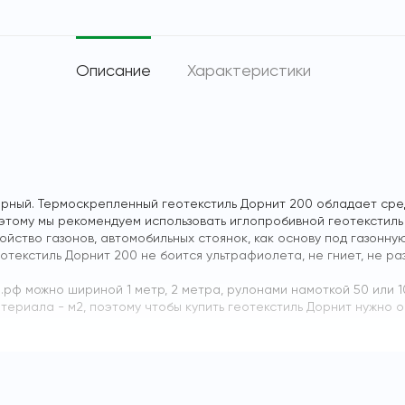
Описание
Характеристики
рный. Термоскрепленный геотекстиль Дорнит 200 обладает сред
тому мы рекомендуем использовать иглопробивной геотекстиль 
ойство газонов, автомобильных стоянок, как основу под газонн
текстиль Дорнит 200 не боится ультрафиолета, не гниет, не р
.рф можно шириной 1 метр, 2 метра, рулонами намоткой 50 или 1
териала - м2, поэтому чтобы купить геотекстиль Дорнит нужно 