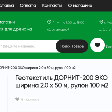
ставка
Оплата
Контакты
О магазине
магазин
Пн – пт с 9:00 до 18:00
г. М
ия для дренажа
cб, вс выходной
д. 6, стр
Поиск товара
Из
ОРНИТ-200 ЭКО ширина 2.0 х 50 м, рулон 100 м2
Геотекстиль ДОРНИТ-200 ЭКО
ширина 2.0 х 50 м, рулон 100 м2
В избранное