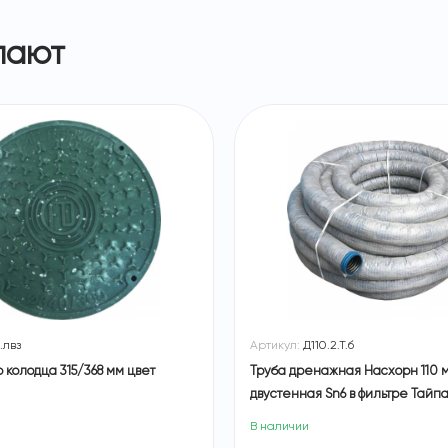
пают
.лвз
Артикул:
Д110.2.Т.б
колодца 315/368 мм цвет
Труба дренажная Насхорн 110 
двустенная Sn6 в фильтре Тайпа
бухта 50м
В наличии