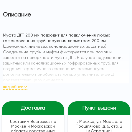
Описание
Муфта ДГТ 200 мм подходит для подключения любых
гофрированных труб наружным диаметром 200 мм
(дренажных, ливневых, канализационных, защитных).
Соединение трубы и муфты фиксируется при помощи
защелки на поверхности муфты ДГТ. В случае подключения
защитных или канализационных гофрированных труб, для
создания герметичного соединения рекомендуем
дополнительно приобретать кольцо уплотнительное ДГТ
соответствующего диаметра.
Установка муфты ДГТ для ввода трубы 200 мм в колодец
подробнее
пластиковый 400/460 мм осуществляется на нашем
производстве, в короткие сроки, включает стоимость самой
муфты. Установленная нами муфта обеспечивает прочное,
Доставка
Пункт выдачи
надежное соединение гофрированной трубы с пластиковым
колодцем. Муфта врезается на высоте 20 см от дна колодца
(по лотку трубы).
Доставим Ваш заказ по
г. Москва, ул. Маршала
Возможные варианты подключений:
Москве и Московской
Прошлякова, д. 6, стр. 2
- одно подключение;
области собственным
(м.Строгино)