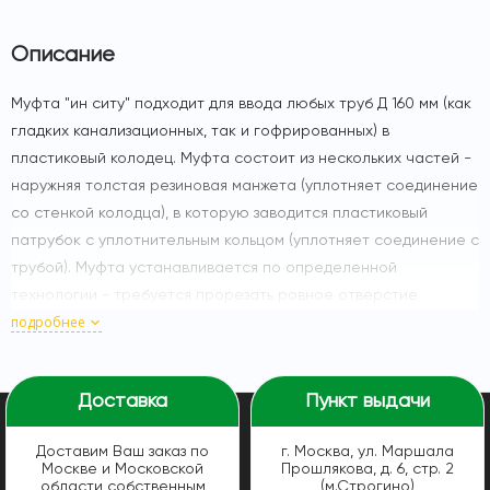
Описание
Муфта "ин ситу" подходит для ввода любых труб Д 160 мм (как
гладких канализационных, так и гофрированных) в
пластиковый колодец. Муфта состоит из нескольких частей -
наружняя толстая резиновая манжета (уплотняет соединение
со стенкой колодца), в которую заводится пластиковый
патрубок с уплотнительным кольцом (уплотняет соединение с
трубой). Муфта устанавливается по определенной
технологии - требуется прорезать ровное отверстие
подробнее
определенного диаметра, завести резиновую манжету, и
установить патрубок враспор. Если конфигурация врезок
известна, специалисты нашей компании установят муфту "ин
Доставка
Пункт выдачи
ситу" для ввода трубы 160 мм в колодец пластиковый 500/575
мм согласно технологии, качественно, в короткие сроки,
Доставим Ваш заказ по
г. Москва, ул. Маршала
стоимость муфты включена. Если же места подключений
Москве и Московской
Прошлякова, д. 6, стр. 2
заранее не определены, муфта "ин ситу" врезается в
области собственным
(м.Строгино)