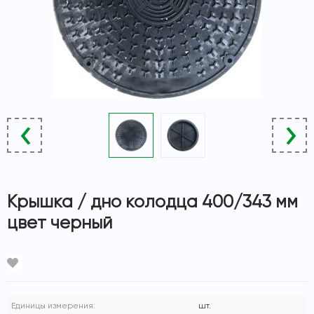
‹
›
Доставка
Крышка / дно колодца 400/343 мм
цвет черный
Оплата
О магазине
Контакты
Единицы измерения:
шт.