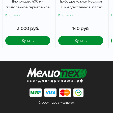
Дно колодца 400 мм
Труба дренажная Насхорн
приваренное герметичное
110 мм одностенная Sn4 без
фильтра, бухта 50м
В наличии
В наличии
В
3 000 руб.
140 руб.
Купить
Купить
© 2009 - 2026 Мелиотех