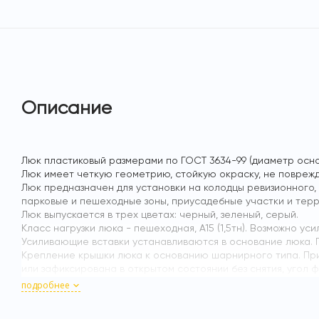
Описание
Люк пластиковый размерами по ГОСТ 3634-99 (диаметр осно
Люк имеет четкую геометрию, стойкую окраску, не поврежд
Люк предназначен для установки на колодцы ревизионного,
парковые и пешеходные зоны, приусадебные участки и терри
Люк выпускается в трех цветах: черный, зеленый, серый.
Класс нагрузки люка - пешеходная, А15 (1,5тн). Возможно у
Усиливающие вставки устанавливаются в основание люка.
Крепление крышки люка к основанию шарнирного типа. При
или зафиксирована в открытом состоянии без снятия, угол ф
В закрытом состоянии люк фиксируется болтовым соединен
подробнее