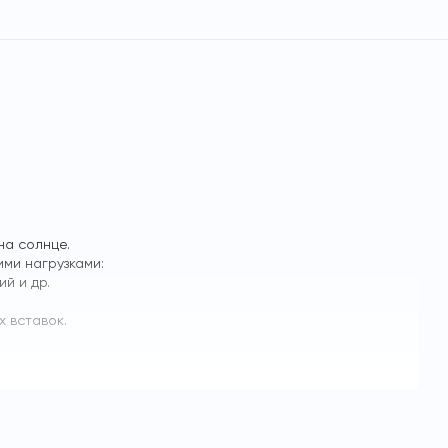
на солнце.
ми нагрузками:
й и др.
х вставок.