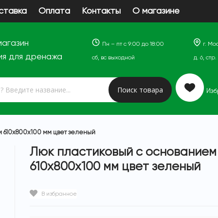
ставка
Оплата
Контакты
О магазине
магазин
Пн – пт с 9:00 до 18:00
г. М
ия для дренажа
cб, вс выходной
д. 6, стр
Поиск товара
Из
м 610х800х100 мм цвет зеленый
Люк пластиковый с основанием
610х800х100 мм цвет зеленый
В избранное